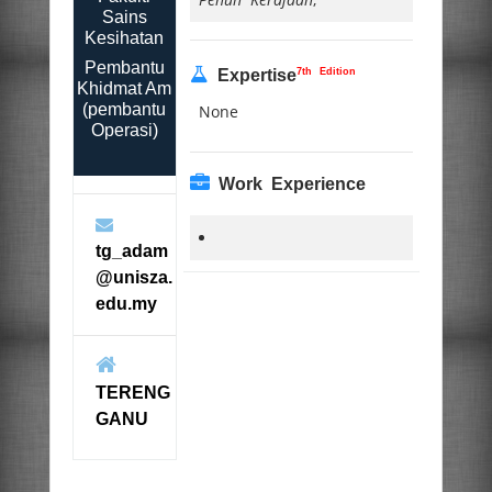
Sains
Kesihatan
Pembantu
7th Edition
Expertise
Khidmat Am
(pembantu
None
Operasi)
Work Experience
tg_adam
@unisza.
edu.my
TERENG
GANU