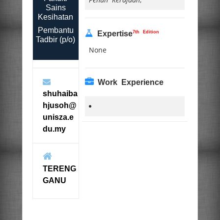
Sains
Kesihatan
Pembantu
7th Edition
Expertise
Tadbir (p/o)
None
Work Experience
shuhaiba
hjusoh@
unisza.e
du.my
TERENG
GANU