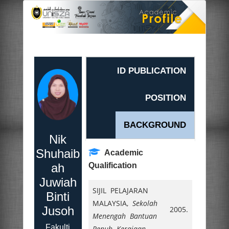
ID PUBLICATION
POSITION
BACKGROUND
Nik
Shuhaib
Academic
ah
Qualification
Juwiah
SIJIL PELAJARAN
Binti
MALAYSIA,
Sekolah
Jusoh
2005.
Menengah Bantuan
Fakulti
Penuh Kerajaan
,