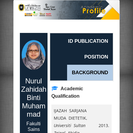
ID PUBLICATION
POSITION
BACKGROUND
Nurul
Zahidah
Academic
Binti
Qualification
Muham
IJAZAH SARJANA
mad
MUDA DIETETIK,
Fakulti
Universiti Sultan
2013.
Sains
Zainal Abidin