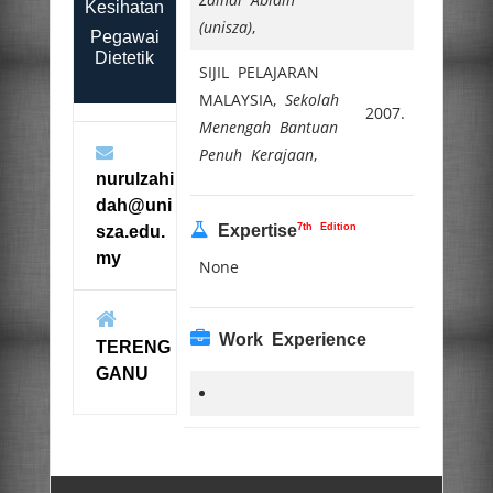
Kesihatan
(unisza)
,
Pegawai
Dietetik
SIJIL PELAJARAN
MALAYSIA,
Sekolah
2007.
Menengah Bantuan
Penuh Kerajaan
,
nurulzahi
dah@uni
7th Edition
Expertise
sza.edu.
my
None
Work Experience
TERENG
GANU