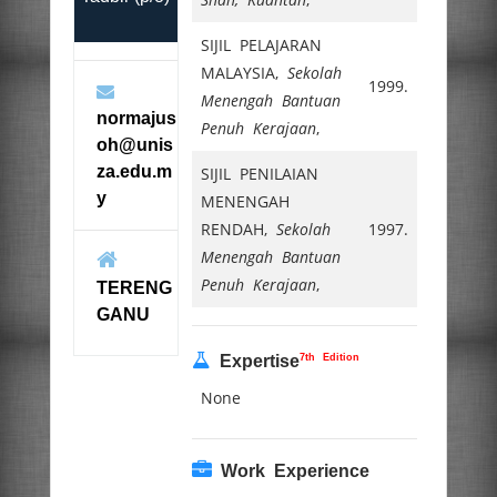
SIJIL PELAJARAN
MALAYSIA,
Sekolah
1999.
Menengah Bantuan
normajus
Penuh Kerajaan
,
oh@unis
za.edu.m
SIJIL PENILAIAN
y
MENENGAH
RENDAH,
Sekolah
1997.
Menengah Bantuan
Penuh Kerajaan
,
TERENG
GANU
7th Edition
Expertise
None
Work Experience