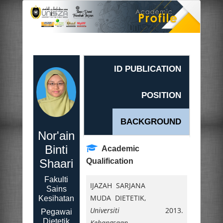
ID PUBLICATION
POSITION
BACKGROUND
Nor'ain
Binti
Academic
Shaari
Qualification
Fakulti
IJAZAH SARJANA
Sains
MUDA DIETETIK,
Kesihatan
Universiti
2013.
Pegawai
Dietetik
Kebangsaan