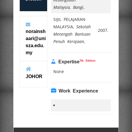
Malaysia, Bangi
,
SIJIL PELAJARAN
MALAYSIA,
Sekolah
2007.
norainsh
Menengah Bantuan
aari@uni
Penuh Kerajaan
,
sza.edu.
my
7th Edition
Expertise
None
JOHOR
Work Experience