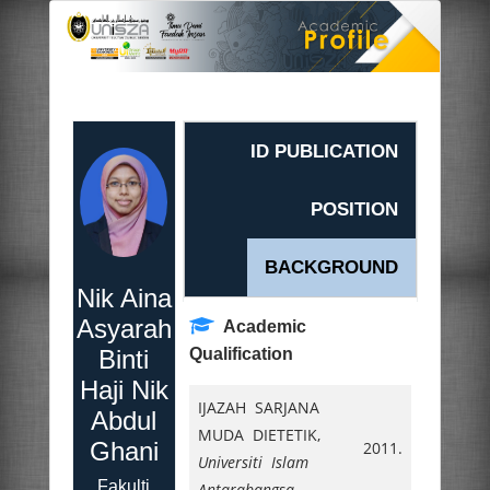
ID PUBLICATION
POSITION
BACKGROUND
Nik Aina
Asyarah
Academic
Binti
Qualification
Haji Nik
IJAZAH SARJANA
Abdul
MUDA DIETETIK,
Ghani
2011.
Universiti Islam
Fakulti
Antarabangsa
,