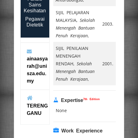
Sains
Kesihatan
SIJIL PELAJARAN
Pegawai
MALAYSIA,
Sekolah
2003.
Dietetik
Menengah Bantuan
Penuh Kerajaan
,
SIJIL PENILAIAN
MENENGAH
ainaasya
RENDAH,
Sekolah
2001.
rah@uni
Menengah Bantuan
sza.edu.
Penuh Kerajaan
,
my
7th Edition
Expertise
TERENG
None
GANU
Work Experience